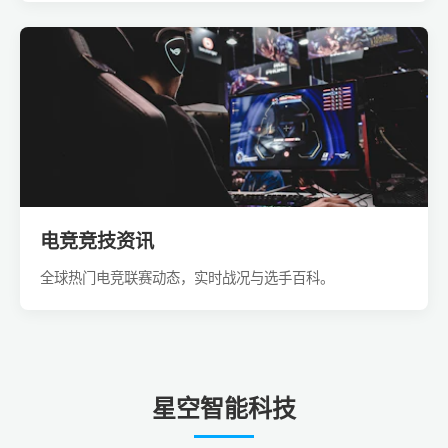
电竞竞技资讯
全球热门电竞联赛动态，实时战况与选手百科。
星空智能科技