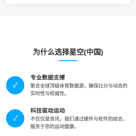
为什么选择星空(中国)
专业数据支撑
✓
聚合全球顶级体育数据源，确保比分与动态的
实时性与权威性。
科技驱动运动
✓
不仅仅是资讯，我们通过硬件与软件的结合，
服务于您的运动健康。