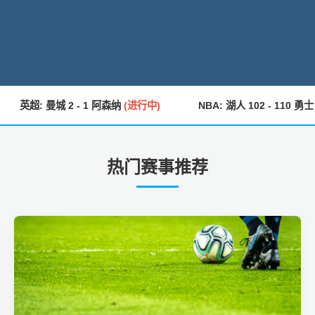
英超: 曼城 2 - 1 阿森纳
(进行中)
NBA: 湖人 102 - 110 勇士
(完场
热门赛事推荐